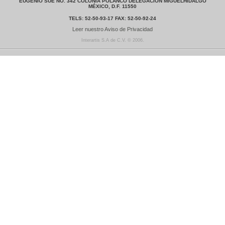
EUGENIO SUE NO. 342 COLONIA POLANCO DELEGACIÓN MIGUELHIDALGO
MÉXICO, D.F. 11550
TELS: 52-50-93-17 FAX: 52-50-92-24
Leer nuestro Aviso de Privacidad
Interartis S.A de C.V.
©
2006.